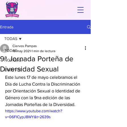
Entrada
TODAS
Ciervos Pampas
TODAS
19 may 2021
1 min de lectura
9ª Jornada Porteña de
NOTICIAS
Diversidad Sexual
EVENTOS
Este lunes 17 de mayo celebramos el 
Día de Lucha Contra la Discriminación 
por Orientación Sexual o Identidad de 
Género con la 9na edición de las 
Jornadas Porteñas de la Diversidad.   
https://www.youtube.com/watch?
v=06FlCypJ8WY&t=2639s